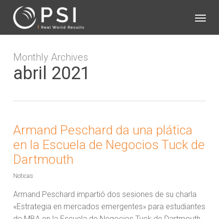
Skip
Menu
to
main
content
Monthly Archives
abril 2021
Armand Peschard da una plática
en la Escuela de Negocios Tuck de
Dartmouth
Noticas
Armand Peschard impartió dos sesiones de su charla
«Estrategia en mercados emergentes» para estudiantes
de MBA en la Escuela de Negocios Tuck de Dartmouth